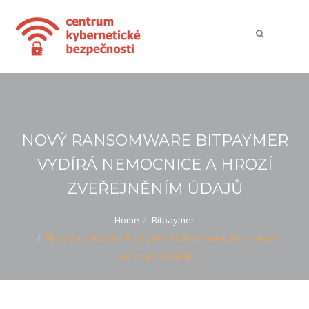
NOVÝ RANSOMWARE BITPAYMER
VYDÍRÁ NEMOCNICE A HROZÍ
ZVEŘEJNĚNÍM ÚDAJŮ
Home
Bitpaymer
Nový ransomware Bitpaymer vydírá nemocnice a hrozí
zveřejněním údajů