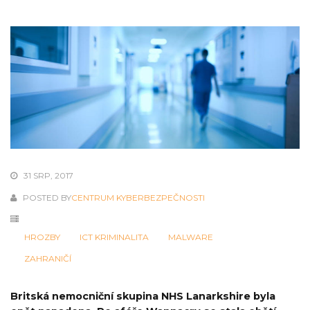
31 SRP, 2017
POSTED BY
CENTRUM KYBERBEZPEČNOSTI
HROZBY
ICT KRIMINALITA
MALWARE
ZAHRANIČÍ
Britská nemocniční skupina NHS Lanarkshire byla