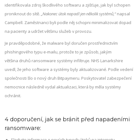
identifikovala zdroj škodlivého softwaru a zjišťuje, jak byl schopen
proniknout do sítě.
„Nakonec útok napadl jen několik systémů,“
napsal
Campbell. Zaměstnanci byli podle něj schopni minimalizovat dopad
na pacienty a udržet většinu služeb v provozu.
Je pravděpodobné, že malware byl doručen prostřednictvím
phishingového typu e-mailu, protože to je způsob, jakým
většina druhů ransomware systémy infiltruje. NHS Lanarkshire
uvedl, že jeho software a systémy byly aktualizované. Podle vedení
společnosti šlo o nový druh Bitpaymeru. Poskytovatel zabezpečení
nemocnice následně vydal aktualizaci, která by měla systémy
ochránit.
4 doporučení, jak se bránit před napadeními
ransomware:
Sledujte informace o nových typech útoků na internetu.