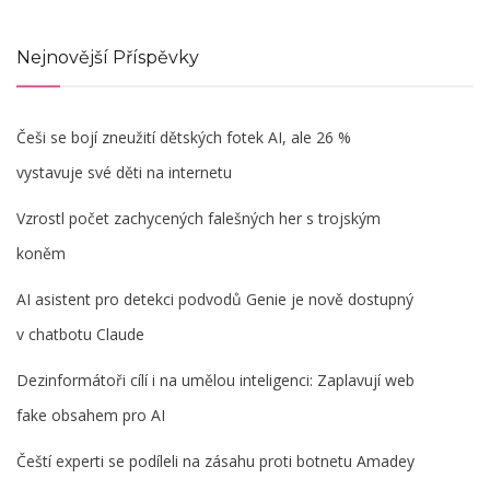
Nejnovější Příspěvky
Češi se bojí zneužití dětských fotek AI, ale 26 %
vystavuje své děti na internetu
Vzrostl počet zachycených falešných her s trojským
koněm
AI asistent pro detekci podvodů Genie je nově dostupný
v chatbotu Claude
Dezinformátoři cílí i na umělou inteligenci: Zaplavují web
fake obsahem pro AI
Čeští experti se podíleli na zásahu proti botnetu Amadey