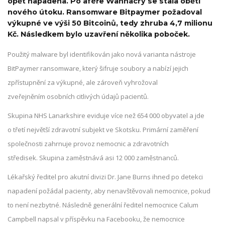
opět napadena. Po aféře Wannacry se stala obětí
nového útoku. Ransomware Bitpaymer požadoval
výkupné ve výši 50 Bitcoinů, tedy zhruba 4,7 milionu
Kč. Následkem bylo uzavření několika poboček.
Použitý malware byl identifikován jako nová varianta nástroje
BitPaymer ransomware, který šifruje soubory a nabízí jejich
zpřístupnění za výkupné, ale zároveň vyhrožoval
zveřejněním osobních citlivých údajů pacientů.
Skupina NHS Lanarkshire eviduje více než 654 000 obyvatel a jde
o třetí největší zdravotní subjekt ve Skotsku. Primární zaměření
společnosti zahrnuje provoz nemocnic a zdravotních
středisek. Skupina zaměstnává asi 12 000 zaměstnanců.
Lékařský ředitel pro akutní divizi Dr. Jane Burns ihned po detekci
napadení požádal pacienty, aby nenavštěvovali nemocnice, pokud
to není nezbytné. Následně generální ředitel nemocnice Calum
Campbell napsal v příspěvku na Facebooku, že nemocnice