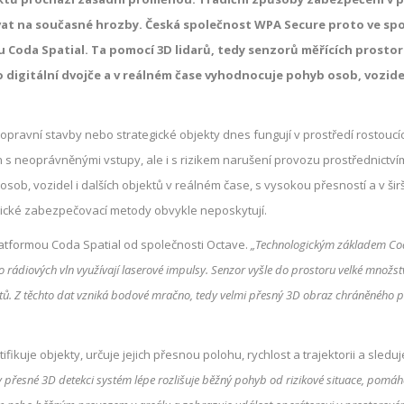
t na současné hrozby. Česká společnost WPA Secure proto ve spo
 Coda Spatial. Ta pomocí 3D lidarů, tedy senzorů měřících prostor
o digitální dvojče a v reálném čase vyhodnocuje pohyb osob, vozidel
dopravní stavby nebo strategické objekty dnes fungují v prostředí rostoucí
 s neoprávněnými vstupy, ale i s rizikem narušení provozu prostřednictví
osob, vozidel i dalších objektů v reálném čase, s vysokou přesností a v šir
ické zabezpečovací metody obvykle neposkytují.
atformou Coda Spatial od společnosti Octave.
„Technologickým základem Co
o rádiových vln využívají laserové impulsy. Senzor vyšle do prostoru velké množs
ktů. Z těchto dat vzniká bodové mračno, tedy velmi přesný 3D obraz chráněného p
ikuje objekty, určuje jejich přesnou polohu, rychlost a trajektorii a sleduj
y přesné 3D detekci systém lépe rozlišuje běžný pohyb od rizikové situace, pomá