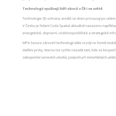
Technologii využívají lídři oborů v ČR i ve světě
Technologie 3D ochrany areálů se dnes prosazují po celém s
V Česku je řešení Coda Spatial aktuálně nasazeno například
energetické, dopravní, vodohospodářské a strategické infra
WPA Secure zároveň technologii dále rozvíjí ve formě mob
dalšími prvky, kterou lze rychle nasadit tam, kde se bezpeč
zabezpečení servisních zásahů, podpoře při mimořádných událos