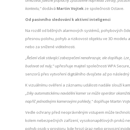
omezovat falešné poplachy způsobené například zvířaty, počasí
kontextu,“
dodává
Martin Vojtek
ze společnosti Octave.
Od pasivního sledování k aktivní inteligenci
Na rozdíl od běžných alarmových systémů, pohybových čidel
přesnou polohu, pohyb a rizikovost objektu ve 3D modelu are
nebo za snížené viditelnosti.
„Řešení však stávající zabezpečení nenahrazuje, ale doplňuje. Lze
budovat od nuly,“
upřesňuje majitel společnosti WPA Secure,
senzorů přes vytvoření digitálního dvojčete až po následný 
K vizuálnímu ověření a záznamu události nadále slouží ka
„Díky automatickému navádění kamer se může operátor okamžitě za
napříč jednotlivými kamerovými pohledy,“
doplňuje Martin Vojt
Vedle ochrany před neoprávněným vstupem může technologie
kolem nebezpečných zařízení, vysokonapěťových prvků nebo 
pohyb osob v prostoru, kde hrozí úraz nebo provozní incide