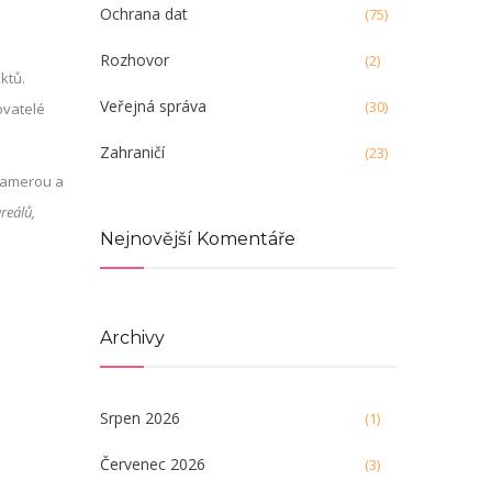
Ochrana dat
(75)
Rozhovor
(2)
ktů.
Veřejná správa
(30)
ovatelé
Zahraničí
(23)
 kamerou a
reálů,
Nejnovější Komentáře
Archivy
Srpen 2026
(1)
Červenec 2026
(3)