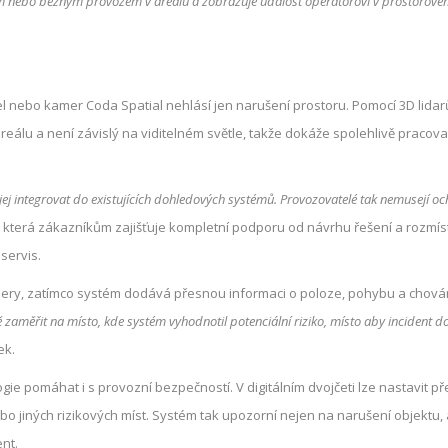
m nebo běžným provozem v areálu a zobrazuje událost operátorovi v prostorov
 nebo kamer Coda Spatial nehlásí jen narušení prostoru. Pomocí 3D lidar
álu a není závislý na viditelném světle, takže dokáže spolehlivě pracovat 
 jej integrovat do existujících dohledových systémů. Provozovatelé tak nemusejí o
 která zákazníkům zajišťuje kompletní podporu od návrhu řešení a rozmís
servis.
mery, zatímco systém dodává přesnou informaci o poloze, pohybu a chován
měřit na místo, kde systém vyhodnotil potenciální riziko, místo aby incident d
ek.
 pomáhat i s provozní bezpečností. V digitálním dvojčeti lze nastavit p
jiných rizikových míst. Systém tak upozorní nejen na narušení objektu, a
nt.