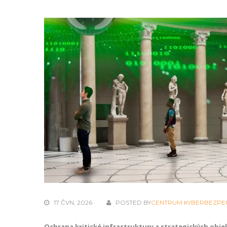
17 ČVN, 2026
POSTED BY
CENTRUM KYBERBEZPE
Ochrana kritické infrastruktury a strategických ob