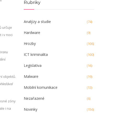
ém
Rubriky
Analýzy a studie
(74)
ů určuje
Hardware
(9)
i v noci
Hrozby
(106)
chranu
ICT kriminalita
(100)
tění
Legislativa
(16)
Malware
í objektů.
(19)
ohledával
Mobilní komunikace
(13)
Nezařazené
(6)
řesné zóny
le i na
Novinky
(156)