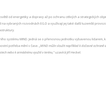
větě od energetiky a dopravy až po ochranu citlivých a strategických obje
 na vybraných rozvodnách EG.D a využívají jej také další tuzemští provoz
struktury.
ilního systému MIND. Jedná se o přenosnou jednotku vybavenou lidarem,
nostní potřeba mění v čase.
„MIND může sloužit například k dočasné ochraně a
tech nebo k armádnímu využití v terénu,“
uzavírá Jiří Heckel.