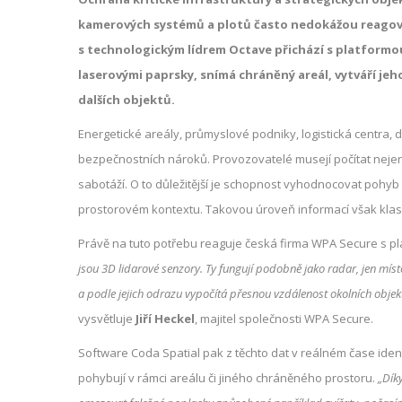
kamerových systémů a plotů často nedokážou reagova
s technologickým lídrem Octave přichází s platformou
laserovými paprsky, snímá chráněný areál, vytváří jeh
dalších objektů.
Energetické areály, průmyslové podniky, logistická centra, 
bezpečnostních nároků. Provozovatelé musejí počítat nejen
sabotáží. O to důležitější je schopnost vyhodnocovat pohyb 
prostorovém kontextu. Takovou úroveň informací však klas
Právě na tuto potřebu reaguje česká firma WPA Secure s pl
jsou 3D lidarové senzory. Ty fungují podobně jako radar, jen míst
a podle jejich odrazu vypočítá přesnou vzdálenost okolních obje
vysvětluje
Jiří Heckel
, majitel společnosti WPA Secure.
Software Coda Spatial pak z těchto dat v reálném čase identif
pohybují v rámci areálu či jiného chráněného prostoru.
„Dík