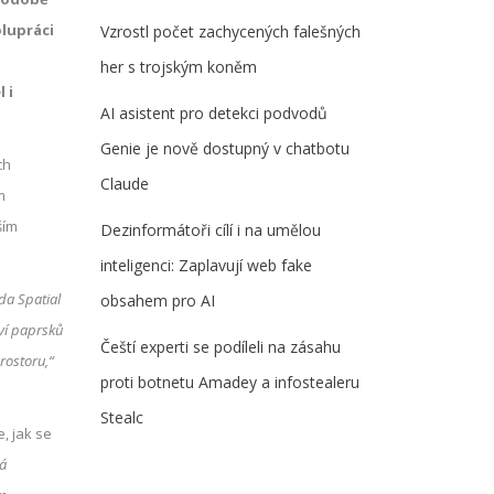
lupráci
Vzrostl počet zachycených falešných
her s trojským koněm
 i
AI asistent pro detekci podvodů
Genie je nově dostupný v chatbotu
ch
Claude
m
ším
Dezinformátoři cílí i na umělou
inteligenci: Zaplavují web fake
da Spatial
obsahem pro AI
tví paprsků
Čeští experti se podíleli na zásahu
rostoru,“
proti botnetu Amadey a infostealeru
Stealc
e, jak se
há