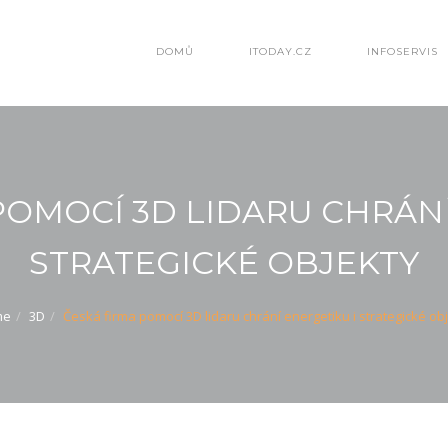
DOMŮ
ITODAY.CZ
INFOSERVIS
POMOCÍ 3D LIDARU CHRÁNÍ
STRATEGICKÉ OBJEKTY
me
3D
Česká firma pomocí 3D lidaru chrání energetiku i strategické ob