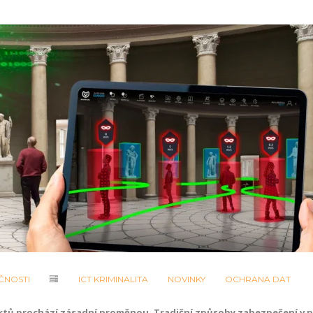
ČNOSTI
ICT KRIMINALITA
NOVINKY
OCHRANA DAT
jektů prochází zásadní proměnou. Tradiční způsoby zabezpečení v